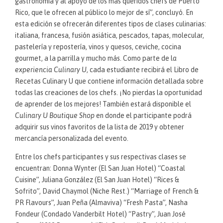
gastronomía y al apoyo de los más queridos chefs de Puerto
Rico, que le ofrecen al público lo mejor de sí”, concluyó. En
esta edición se ofrecerán diferentes tipos de clases culinarias:
italiana, francesa, fusión asiática, pescados, tapas, molecular,
pastelería y repostería, vinos y quesos, ceviche, cocina
gourmet, a la parrilla y mucho más. Como parte de l
a
experiencia Culinary U
, cada estudiante recibirá el Libro de
Recetas Culinary U que contiene información detallada sobre
todas las creaciones de los chefs. ¡No pierdas la oportunidad
de aprender de los mejores! También estará disponible el
Culinary U Boutique Shop
en donde el participante podrá
adquirir sus vinos favoritos de la lista de 2019 y obtener
mercancía personalizada del evento.
Entre los chefs participantes y sus respectivas clases se
encuentran: Donna Wynter (El San Juan Hotel) “Coastal
Cuisine”, Juliana González (El San Juan Hotel) “Rices &
Sofrito”, David Chaymol (Niche Rest.) “Marriage of French &
PR Flavours”, Juan Peña (Almaviva) “Fresh Pasta”, Nasha
Fondeur (Condado Vanderbilt Hotel) “Pastry”, Juan José