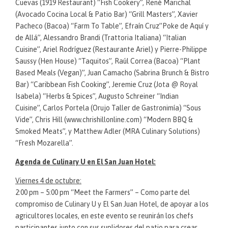
Cuevas (1919 Restaurant) “Fish Cookery”, René Marichal
(Avocado Cocina Local & Patio Bar) “Grill Masters”, Xavier
Pacheco (Bacoa) “Farm To Table”, Efraín Cruz”Poke de Aquí y
de Allá”, Alessandro Brandi (Trattoria Italiana) “Italian
Cuisine”, Ariel Rodríguez (Restaurante Ariel) y Pierre-Philippe
Saussy (Hen House) “Taquitos”, Raúl Correa (Bacoa) “Plant
Based Meals (Vegan)”, Juan Camacho (Sabrina Brunch & Bistro
Bar) “Caribbean Fish Cooking”, Jeremie Cruz (Jota @ Royal
Isabela) “Herbs & Spices”, Augusto Schreiner “Indian
Cuisine”, Carlos Portela (Orujo Taller de Gastronimía) “Sous
Vide”, Chris Hill (www.chrishillonline.com) “Modern BBQ &
Smoked Meats”, y Matthew Adler (MRA Culinary Solutions)
“Fresh Mozarella”.
Agenda de Culinary U en El San Juan Hotel:
Viernes 4 de octubre:
2:00 pm – 5:00 pm “Meet the Farmers” – Como parte del
compromiso de Culinary U y El San Juan Hotel, de apoyar a los
agricultores locales, en este evento se reunirán los chefs
participantes junto con sus suplidores del patio para crear