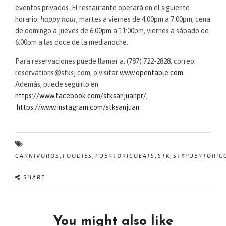
eventos privados. El restaurante operará en el siguiente
horario:
happy hour
, martes a viernes de 4:00pm a 7:00pm, cena
de domingo a jueves de 6:00pm a 11:00pm, viernes a sábado de
6:00pm a las doce de la medianoche.
Para reservaciones puede llamar a: (787) 722-2828, correo:
reservations@stksj.com, o visitar
www.opentable.com
.
Además, puede seguirlo en
https://www.facebook.com/stksanjuanpr/
,
https://www.instagram.com/stksanjuan
,
,
,
,
CARNIVOROS
FOODIES
PUERTORICOEATS
STK
STKPUERTORIC
SHARE
You might also like