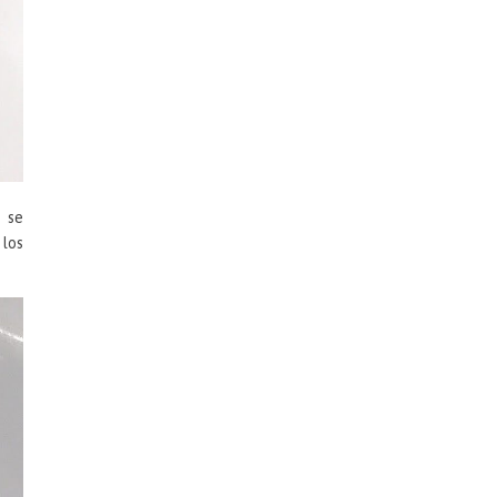
s se
 los