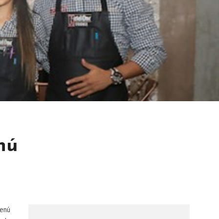
nú
menú