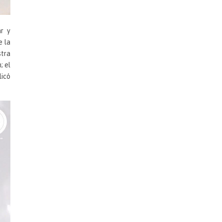
ar y
e la
stra
; el
licó